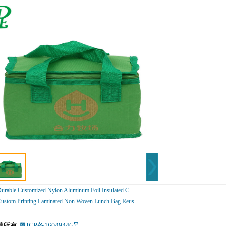
urable Customized Nylon Aluminum Foil Insulated C
ustom Printing Laminated Non Woven Lunch Bag Reus
版權所有
粤ICP备16049446号