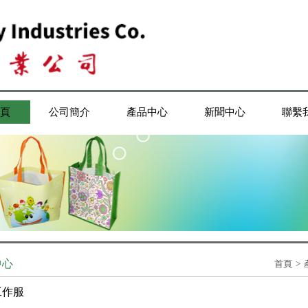
頁
公司簡介
產品中心
新聞中心
聯繫
中心
首頁
>
工作服