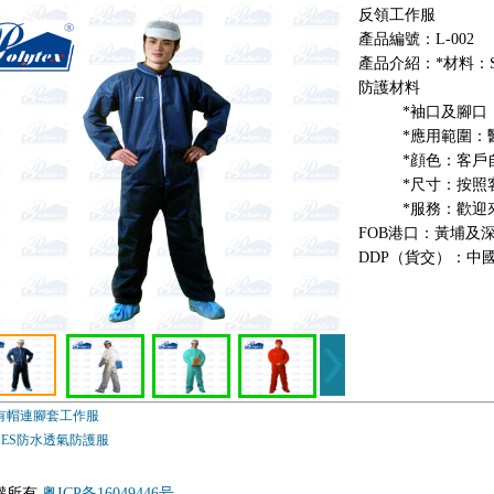
反領工作服
產品編號：
L-002
產品介紹：
*
材料：
防護材料
*
袖口及腳口
*
應用範圍：
*
顔色：客戶
*
尺寸：按照
*
服務：歡迎
FOB
港口：黃埔及
DDP
（貨交）：中
有帽連腳套工作服
SES防水透氣防護服
版權所有
粤ICP备16049446号