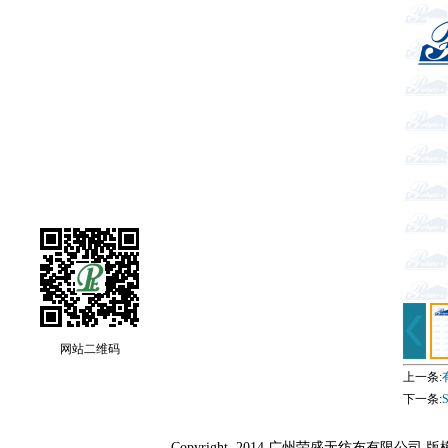
网站二维码
上一条:
下一条:
Copyright 2014 广州荣盛无纺布有限公司 