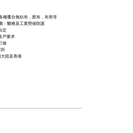
各種覆合無紡布，胶布，布类等
圍：醫療及工業勞保防護
自定
客戶要求
訂做
深圳
國大陸及香港