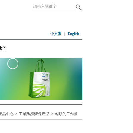
中文版
|
English
我們
產品中心
>
工業防護勞保產品
>
各類的工作服